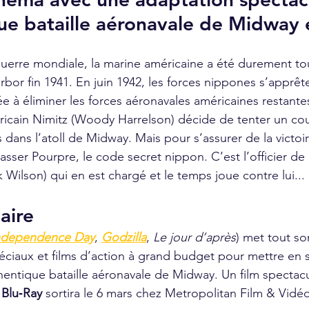
ue bataille aéronavale de Midway
uerre mondiale, la marine américaine a été durement to
rbor fin 1941. En juin 1942, les forces nippones s’apprête
e à éliminer les forces aéronavales américaines restantes
éricain Nimitz (Woody Harrelson) décide de tenter un cou
s dans l’atoll de Midway. Mais pour s’assurer de la victoir
asser Pourpre, le code secret nippon. C’est l’officier d
 Wilson) qui en est chargé et le temps joue contre lui...
aire 
ndependence Day
, 
Godzilla
, 
Le jour d’après
) met tout son
péciaux et films d’action à grand budget pour mettre en 
ntique bataille aéronavale de Midway. Un film spectacu
 Blu‑Ray
 sortira le 6 mars chez Metropolitan Film & Vidé