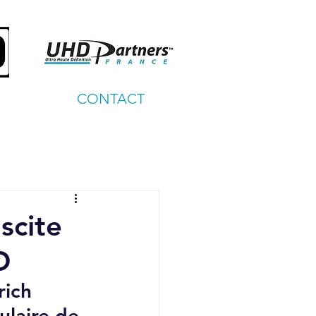
CONTACT
scite
D
ich 
laire de 