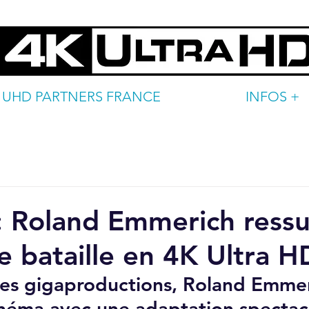
UHD PARTNERS FRANCE
INFOS +
 Roland Emmerich ressu
le bataille en 4K Ultra H
des gigaproductions, Roland Emmer
inéma avec une adaptation spectacu