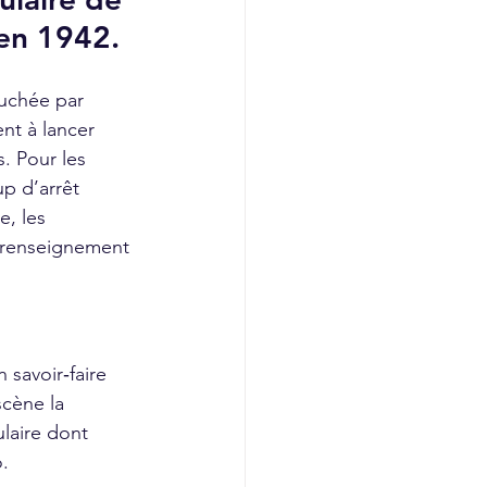
 en 1942.
uchée par 
nt à lancer 
. Pour les 
p d’arrêt 
e, les 
e renseignement 
 savoir‑faire 
scène la 
laire dont 
o.