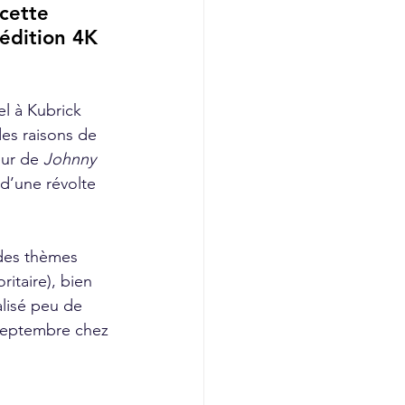
cette 
édition 4K 
l à Kubrick 
es raisons de 
eur de 
Johnny 
 d’une révolte 
 des thèmes 
itaire), bien 
alisé peu de 
 septembre chez 