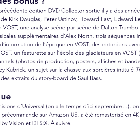
des bonus ?
récédente édition DVD Collector sortie il y a des années
de Kirk Douglas, Peter Ustinov, Howard Fast, Edward Le
 en VOST, une analyse scène par scène de Dalton Trumbo
icales supplémentaires d’Alex North, trois séquences i
s d’information de l’époque en VOST, des entretiens av
OST, un featurette sur l’école des gladiateurs en VOST (
nels (photos de production, posters, affiches et bande
y Kubrick, un sujet sur la chasse aux sorcières intitulé 
T
 des extraits du story-board de Saul Bass.
que 
cisions d'Universal (on a le temps d'ici septembre…), on 
en précommande sur Amazon US, a été remasterisé en 4K 
y Vision et DTS:X. À suivre.