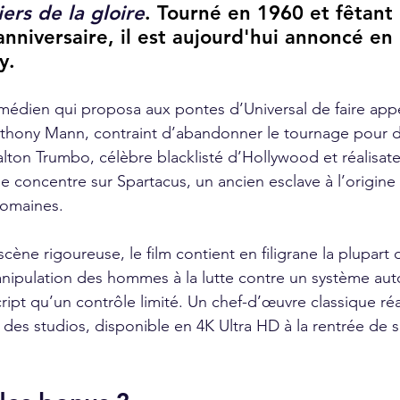
iers de la gloire
. Tourné en 1960 et fêtant 
nniversaire, il est aujourd'hui annoncé en 
y.
comédien qui proposa aux pontes d’Universal de faire appe
nthony Mann, contraint d’abandonner le tournage pour d
alton Trumbo, célèbre blacklisté d’Hollywood et réalisat
 se concentre sur Spartacus, un ancien esclave à l’origine
romaines.
cène rigoureuse, le film contient en filigrane la plupart
anipulation des hommes à la lutte contre un système autor
 script qu’un contrôle limité. Un chef-d’œuvre classique ré
 des studios, disponible en 4K Ultra HD à la rentrée de