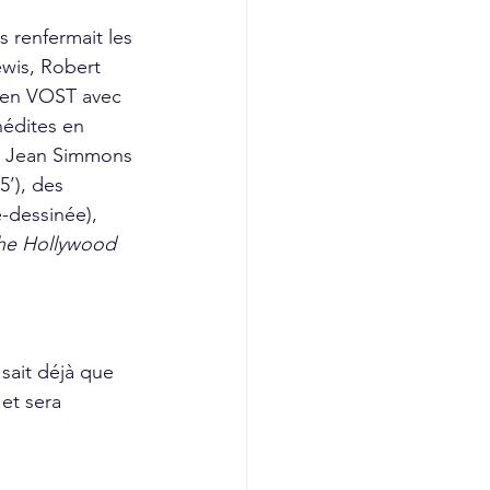
 renfermait les 
wis, Robert 
 en VOST avec 
nédites en 
ec Jean Simmons 
5’), des 
-dessinée), 
he Hollywood 
sait déjà que 
et sera 