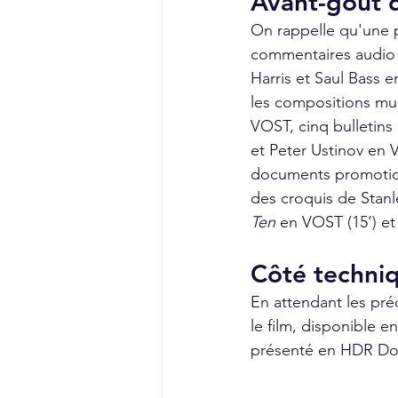
Avant-goût 
On rappelle qu'une p
commentaires audio 
Harris et Saul Bass
les compositions mus
VOST, cinq bulletin
et Peter Ustinov en V
documents promotion
des croquis de Stanle
Ten
 en VOST (15’) et
Côté techni
En attendant les pré
le film, disponible 
présenté en HDR Dolb